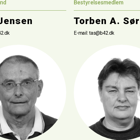
nd
Bestyrelsesmedlem
Jensen
Torben A. Sø
42.dk
E-mail: tas@b42.dk