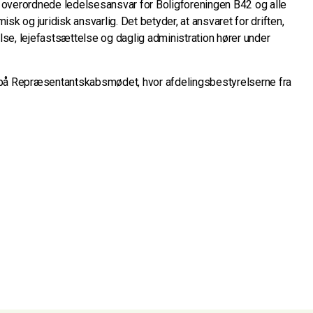
 overordnede ledelsesansvar for Boligforeningen B42 og alle
sk og juridisk ansvarlig. Det betyder, at ansvaret for driften,
se, lejefastsættelse og daglig administration hører under
 på Repræsentantskabsmødet, hvor afdelingsbestyrelserne fra