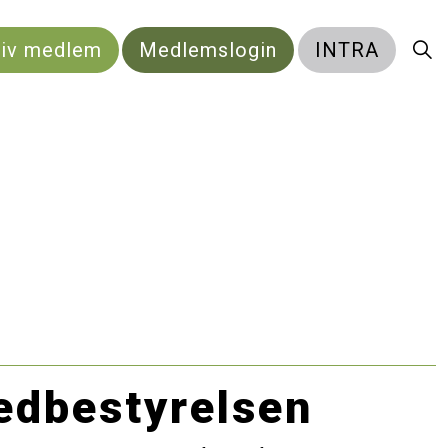
liv medlem
Medlemslogin
INTRA
dbestyrelsen