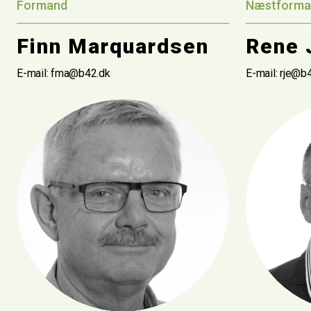
Formand
Næstforma
Finn Marquardsen
Rene 
E-mail: fma@b42.dk
E-mail: rje@b