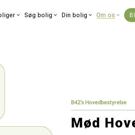
oliger
Søg bolig
Din bolig
Om os
B
B42's Hovedbestyrelse
Mød Hove