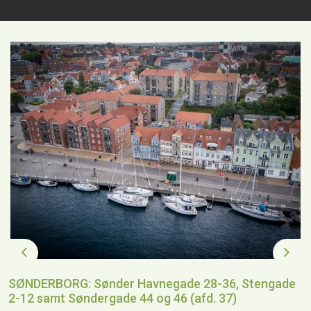
Previous
Next
SØNDERBORG: Sønder Havnegade 28-36, Stengade
2-12 samt Søndergade 44 og 46 (afd. 37)