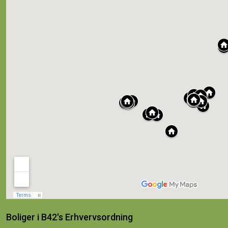
Boliger i B42's Erhvervsordning