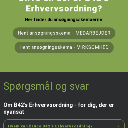
Erhvervsordning?
Her finder du ansøgningsskemaerne:
Hent ansøgningsskema - MEDARBEJDER
Hent ansøgningsskema - VIRKSOMHED
Spørgsmål og svar
Om B42's Erhvervsordning - for dig, der er
nyansat
Hvem kan bruge B42's Erhvervsordning?