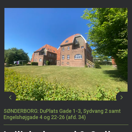
Previous
Next
SØNDERBORG: DuPlats Gade 1-3, Sydvang 2 samt
Engelshøjgade 4 og 22-26 (afd. 34)