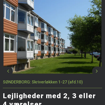
Previous
Next
SØNDERBORG: Skriverløkken 1-27 (afd.10)
Lejligheder med 2, 3 eller
4 værelser