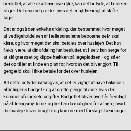
besluttet, at alle skal have nye døre, kan det betyde, at huslejen
stiger. Det samme gælder, hvis det er nødvendigt at skifte
taget.
Det er også den enkelte afdeling, der bestemmer, hvor meget
af vedligeholdelsen af fællesarealerne beboerne selv skal
klare, og hvor meget der skal betales over huslejen. Det kan
f.eks. være, at din afdeling har besluttet, at I selv kan sørge for
at slå græsset og klippe hækken på legepladsen - og så er
det op til jer at finde en plan for, hvordan det bliver gjort. Til
gengæld skal I ikke betale for det over huslejen.
Alt dette betyder naturligvis, at det er vigtigt at have balance i
afdelingens budget - og at sætte penge til side, hvis der
kommer uforudsete udgifter. Budgettet bliver hvert år fremlagt
på afdelingsmøderne, og her har du mulighed for at høre, hvad
din husleje bliver brugt til og komme med forslag til ændringer.