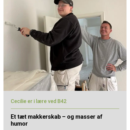
Cecilie er i lære ved B42
Et tæt makkerskab – og masser af
humor