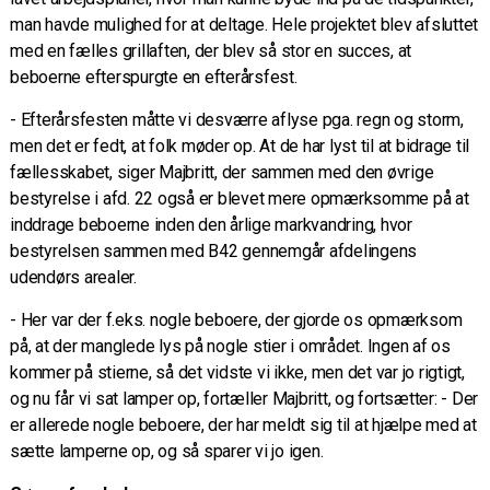
man havde mulighed for at deltage. Hele projektet blev afsluttet
med en fælles grillaften, der blev så stor en succes, at
beboerne efterspurgte en efterårsfest.
- Efterårsfesten måtte vi desværre aflyse pga. regn og storm,
men det er fedt, at folk møder op. At de har lyst til at bidrage til
fællesskabet, siger Majbritt, der sammen med den øvrige
bestyrelse i afd. 22 også er blevet mere opmærksomme på at
inddrage beboerne inden den årlige markvandring, hvor
bestyrelsen sammen med B42 gennemgår afdelingens
udendørs arealer.
- Her var der f.eks. nogle beboere, der gjorde os opmærksom
på, at der manglede lys på nogle stier i området. Ingen af os
kommer på stierne, så det vidste vi ikke, men det var jo rigtigt,
og nu får vi sat lamper op, fortæller Majbritt, og fortsætter: - Der
er allerede nogle beboere, der har meldt sig til at hjælpe med at
sætte lamperne op, og så sparer vi jo igen.