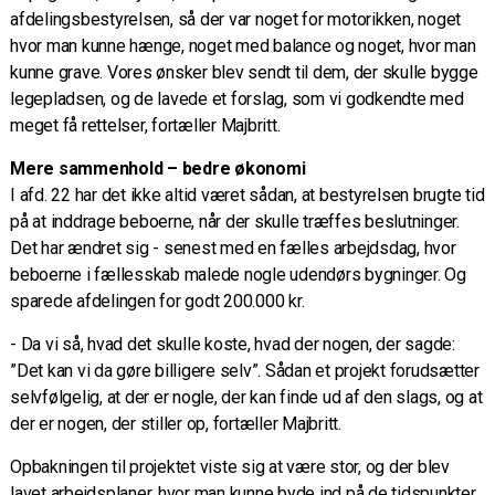
afdelingsbestyrelsen, så der var noget for motorikken, noget
hvor man kunne hænge, noget med balance og noget, hvor man
kunne grave. Vores ønsker blev sendt til dem, der skulle bygge
legepladsen, og de lavede et forslag, som vi godkendte med
meget få rettelser, fortæller Majbritt.
Mere sammenhold – bedre økonomi
I afd. 22 har det ikke altid været sådan, at bestyrelsen brugte tid
på at inddrage beboerne, når der skulle træffes beslutninger.
Det har ændret sig - senest med en fælles arbejdsdag, hvor
beboerne i fællesskab malede nogle udendørs bygninger. Og
sparede afdelingen for godt 200.000 kr.
- Da vi så, hvad det skulle koste, hvad der nogen, der sagde:
”Det kan vi da gøre billigere selv”. Sådan et projekt forudsætter
selvfølgelig, at der er nogle, der kan finde ud af den slags, og at
der er nogen, der stiller op, fortæller Majbritt.
Opbakningen til projektet viste sig at være stor, og der blev
lavet arbejdsplaner, hvor man kunne byde ind på de tidspunkter,