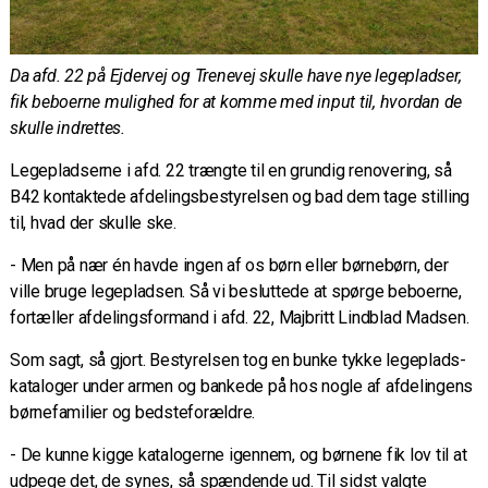
Da afd. 22 på Ejdervej og Trenevej skulle have nye legepladser,
fik beboerne mulighed for at komme med input til, hvordan de
skulle indrettes.
Legepladserne i afd. 22 trængte til en grundig renovering, så
B42 kontaktede afdelingsbestyrelsen og bad dem tage stilling
til, hvad der skulle ske.
- Men på nær én havde ingen af os børn eller børnebørn, der
ville bruge legepladsen. Så vi besluttede at spørge beboerne,
fortæller afdelingsformand i afd. 22, Majbritt Lindblad Madsen.
Som sagt, så gjort. Bestyrelsen tog en bunke tykke legeplads-
kataloger under armen og bankede på hos nogle af afdelingens
børnefamilier og bedsteforældre.
- De kunne kigge katalogerne igennem, og børnene fik lov til at
udpege det, de synes, så spændende ud. Til sidst valgte