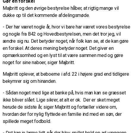
Gør en forskel
Majbritt og den øvrige bestyrelse håber, at rigtig mange vil
dukke op til det kommende afdelingsmøde.
- Der har været nogle år, hvor vi bare har været vores bestyrelse
og nogle fra B42 og Hovedbestyrelsen, men det tror jeg, vil
ændre sig nu. Det betyder noget, når folk kan se, at de kan gøre
en forskel. At deres mening betyder noget. Det giver en
opmærksomhed og en lyst til at være sammen med og gøre
noget for sine naboer, siger Majbritt.
Majbritt oplever, at beboerne i afd. 22 i højere grad end tidligere
bekymrer sig om hinanden.
- Sådan noget med lige at banke på, hvis man kan se græsset
ikke bliver slået. Lige sikrer, at alt er ok. Der er sket meget
herude de sidste år, siger Majbritt og fortæller videre om,
hvordan der for nylig flyttede en familie ind med en søn, der
spillede meget fodbold.
- Det kan jo larme lidt, når der blev spillet bold op ad væggene