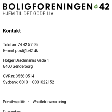
Kontakt
Telefon:
74 42 57 95
E-mail:
post@b42.dk
Holger Drachmanns Gade 1
6400 Sønderborg
CVR nr. 3558 0514
Sydbank: 8010 – 0001022152
Privatlivspolitik
•
Whistleblowerordning
Om cookies