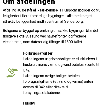
Om afdelingen
Afdeling 30 består af 7 rækkehuse, 11 ungdomsboliger og 95
lejligheder i flere forskellige bygninger - alle med meget
attraktiv beliggenhed midt i centrum af Sønderborg.
Boligerne er bygget op omkring en række bygninger, bl.a. det
tidligere Hotel Alssund ved havnefronten og fredede
ejendomme, som daterer sig tilbage til 1600-tallet.
Forbrugsafgifter
I afdelingens ungdomsboliger er el inkluderet i
huslejen, mens varme og vand betales aconto til
B42.
I afdelingens øvrige boliger betales
forbrugsafgifterne (el, vand og varme) enten
aconto til B42 eller direkte til
forsyningsselskaberne.
Husdyr