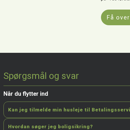
Få over
Spørgsmål og svar
Når du flytter ind
Kan jeg tilmelde min husleje til Betalingsserv
Hvordan søger jeg boligsikring?