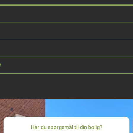
?
Har du spørgsmål til din bolig?