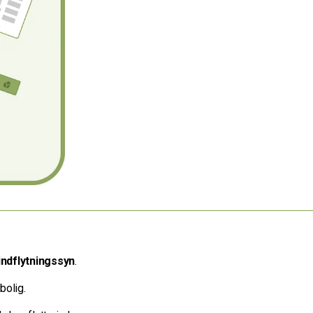
indflytningssyn
.
bolig.