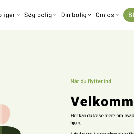
oliger
Søg bolig
Din bolig
Om os
B
Når du flytter ind
Velkomme
Her kan du læse mere om, hvad 
hjem.