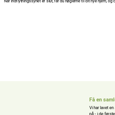
Når indflytningssynet er slut, får du nøglerne til dit nye hjem, og d
Få en samle
Vi har lavet e
på - i de første