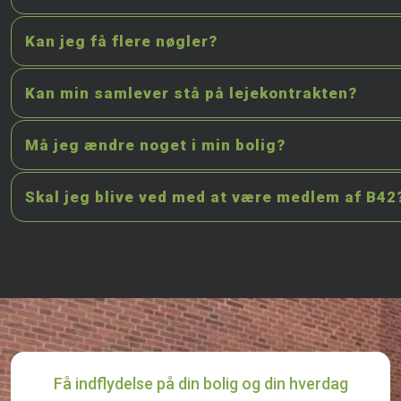
Kan jeg få flere nøgler?
Kan min samlever stå på lejekontrakten?
Må jeg ændre noget i min bolig?
Skal jeg blive ved med at være medlem af B42
Få indflydelse på din bolig og din hverdag