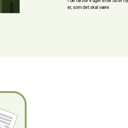
I de første 4 uger efter du er fl
er, som det skal være.