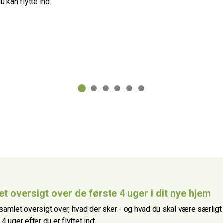
u kan flytte ind.
t oversigt over de første 4 uger i dit nye hjem
n samlet oversigt over, hvad der sker - og hvad du skal være særl
 4 uger efter du er flyttet ind: