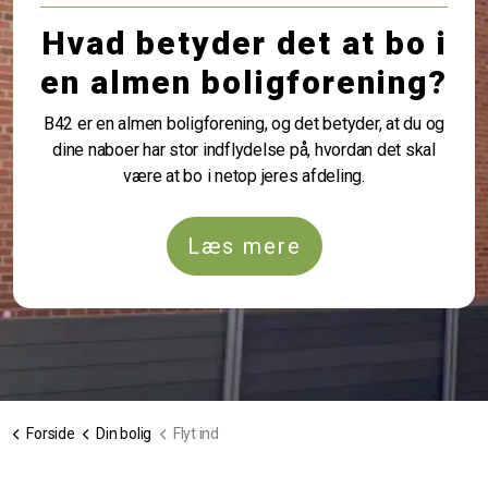
Hvad betyder det at bo i
en almen boligforening?
B42 er en almen boligforening, og det betyder, at du og
dine naboer har stor indflydelse på, hvordan det skal
være at bo i netop jeres afdeling.
Læs mere
Forside
Din bolig
Flyt ind