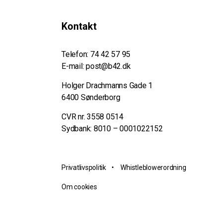
Kontakt
Telefon:
74 42 57 95
E-mail:
post@b42.dk
Holger Drachmanns Gade 1
6400 Sønderborg
CVR nr. 3558 0514
Sydbank: 8010 – 0001022152
Privatlivspolitik
•
Whistleblowerordning
Om cookies