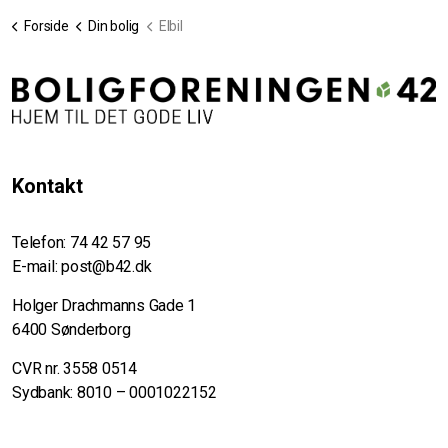
Forside
Din bolig
Elbil
Kontakt
Telefon:
74 42 57 95
E-mail:
post@b42.dk
Holger Drachmanns Gade 1
6400 Sønderborg
CVR nr. 3558 0514
Sydbank: 8010 – 0001022152